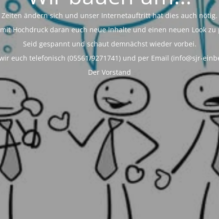
Zeiten ändern sich und unser Internetauftritt hat dies auch nötig.
 mit Hochdruck daran euch neue Inhalte und einen neuen Look zu 
Seid gespannt und schaut demnächst wieder vorbei.
wir euch telefonisch (05561/9271741) und per Email (info@sjr-einb
Der Vorstand