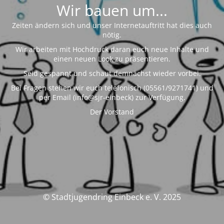
Wir bauen um...
Zeiten ändern sich und unser Internetauftritt hat dies auch
nötig.
Wir arbeiten mit Hochdruck daran euch neue Inhalte und
einen neuen Look zu präsentieren.
Seid gespannt und schaut demnächst wieder vorbei.
Bei Fragen stehen wir euch telefonisch (05561/9271741) und
per Email (info@sjr-einbeck) zur Verfügung.
Der Vorstand
© Stadtjugendring Einbeck e. V. 2025