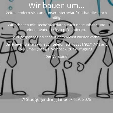
Wir bauen um...
Zeiten ändern sich und unser Internetauftritt hat dies auch
nötig.
Wir arbeiten mit Hochdruck daran euch neue Inhalte und
einen neuen Look zu präsentieren.
Seid gespannt und schaut demnächst wieder vorbei.
Bei Fragen stehen wir euch telefonisch (05561/9271741) und
per Email (info@sjr-einbeck) zur Verfügung.
Der Vorstand
© Stadtjugendring Einbeck e. V. 2025