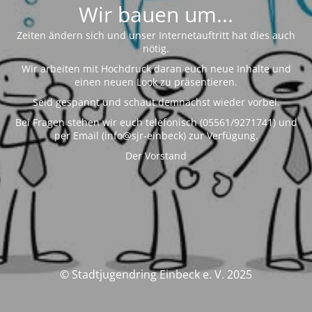
Wir bauen um...
Zeiten ändern sich und unser Internetauftritt hat dies auch
nötig.
Wir arbeiten mit Hochdruck daran euch neue Inhalte und
einen neuen Look zu präsentieren.
Seid gespannt und schaut demnächst wieder vorbei.
Bei Fragen stehen wir euch telefonisch (05561/9271741) und
per Email (info@sjr-einbeck) zur Verfügung.
Der Vorstand
© Stadtjugendring Einbeck e. V. 2025