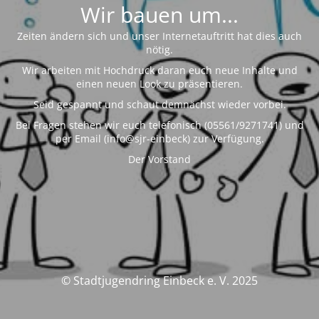
Wir bauen um...
Zeiten ändern sich und unser Internetauftritt hat dies auch
nötig.
Wir arbeiten mit Hochdruck daran euch neue Inhalte und
einen neuen Look zu präsentieren.
Seid gespannt und schaut demnächst wieder vorbei.
Bei Fragen stehen wir euch telefonisch (05561/9271741) und
per Email (info@sjr-einbeck) zur Verfügung.
Der Vorstand
© Stadtjugendring Einbeck e. V. 2025